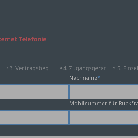
nternet Telefonie
ahl
3. Vertragsbeginn und Rufnummerportierung
4. Zugangsgerät
5. Einz
3
4
5
Nachname
Mobilnummer für Rückfr