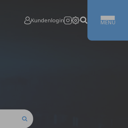
Kundenlogin
MENÜ
rt