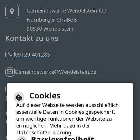
Gemeindewerke Wendelstein KU
Nürnberger Straße 5
90530 Wendelstein
Kontakt zu uns
09129 401285
Gemeindewerke@Wendelstein.de
Störungsmelder
Cookies
Öffnungszeiten
Auf dieser Webseite werden ausschließlich
essentielle Daten in Cookies gespeichert,
Mo-Do
8.00 - 12.00 Uhr & 14.00 - 16.00 Uhr
um wichtige Funktionen der Website zu
Fr
8.00 - 12.00 Uhr
ermöglichen. Mehr dazu in der
und nach Vereinbarung
Datenschutzerklärung
Impressum
|
Datenschutzerklärung
|
Barrierefreiheit