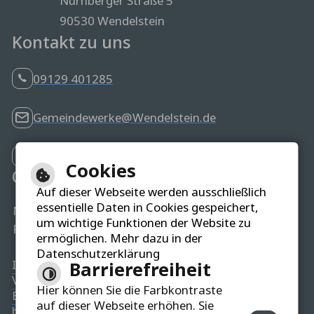
Nürnberger Straße 5
90530 Wendelstein
Kontakt zu uns
09129 401285
Gemeindewerke@Wendelstein.de
Störungsmelder
Cookies
Öffnungszeiten
Auf dieser Webseite werden ausschließlich
essentielle Daten in Cookies gespeichert,
Mo-Do
8.00 - 12.00 Uhr & 14.00 - 16.00 Uhr
um wichtige Funktionen der Website zu
Fr
8.00 - 12.00 Uhr
ermöglichen. Mehr dazu in der
und nach Vereinbarung
Datenschutzerklärung
Impressum
|
Datenschutzerklärung
|
Barrierefreiheit
Verträge kündigen
|
Vertrag widerrufen
|
Inhalt
|
Hier können Sie die Farbkontraste
Erklärung zur Barrierefreiheit
auf dieser Webseite erhöhen. Sie
by
cm city media