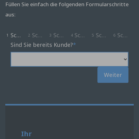
Füllen Sie einfach die folgenden Formularschritte
aus:
Schritt 1
Schritt 2
Schritt 3
Schritt 4
Schritt 5
Schritt 
1
2
3
4
5
6
7
Sind Sie bereits Kunde?
Weiter
Ihr