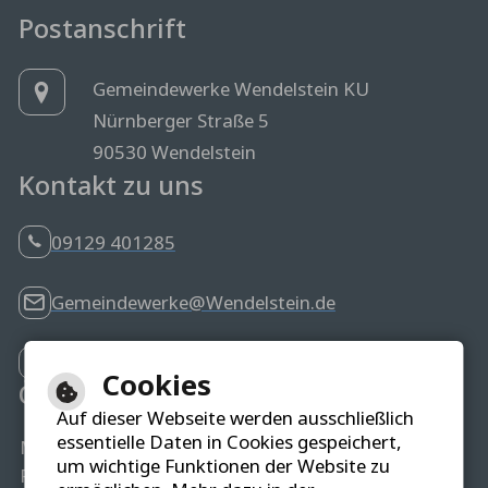
Postanschrift
Gemeindewerke Wendelstein KU
Nürnberger Straße 5
90530 Wendelstein
Kontakt zu uns
09129 401285
Gemeindewerke@Wendelstein.de
Störungsmelder
Cookies
Öffnungszeiten
Auf dieser Webseite werden ausschließlich
essentielle Daten in Cookies gespeichert,
Mo-Do
8.00 - 12.00 Uhr & 14.00 - 16.00 Uhr
um wichtige Funktionen der Website zu
Fr
8.00 - 12.00 Uhr